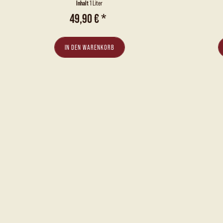
BUTTERSCOTCH- &...
DU
Inhalt
1 Liter
49,90 € *
IN DEN
WARENKORB