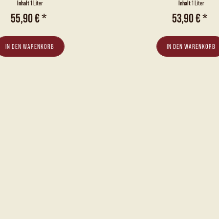
O: WILLIAMS-
&...
Inhalt
1 Liter
Inhalt
1 Liter
BIRNE- &...
55,90 € *
53,90 € *
IN DEN
WARENKORB
IN DEN
WARENKORB