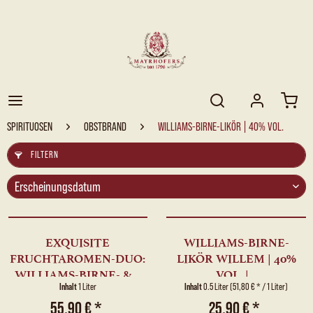
SPIRITUOSEN
OBSTBRAND
WILLIAMS-BIRNE-LIKÖR | 40% VOL.
FILTERN
EXQUISITE
WILLIAMS-BIRNE-
FRUCHTAROMEN-DUO:
LIKÖR WILLEM | 40%
WILLIAMS-BIRNE- &...
VOL. |...
Inhalt
1 Liter
Inhalt
0.5 Liter
(51,80 € * / 1 Liter)
55,90 € *
25,90 € *